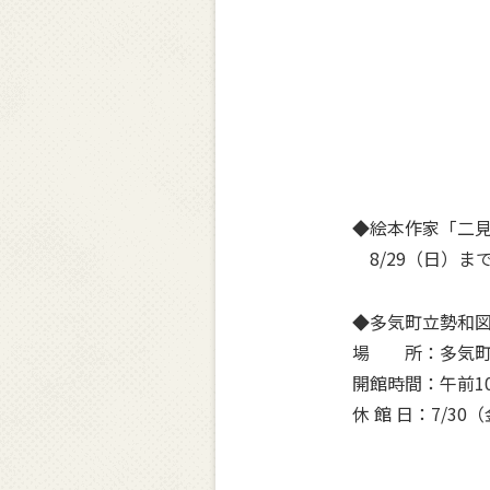
◆絵本作家「二
8/29（日）ま
◆多気町立勢和
場 所：多気町朝
開館時間：午前10:
休 館 日：7/3