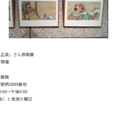
見正直」さん原画展
で開催
図書館
柄2889番地
00～午後6:00
0（金）と毎週火曜日