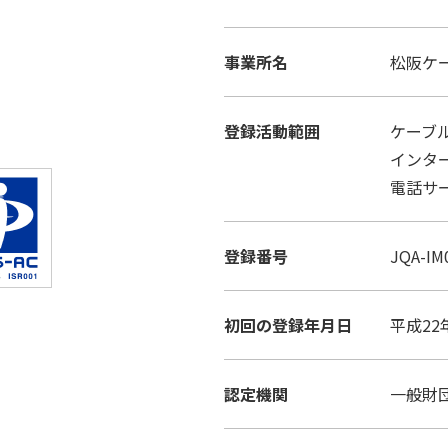
事業所名
松阪ケ
登録活動範囲
ケーブ
インタ
電話サ
登録番号
JQA-IM
初回の登録年月日
平成22
認定機関
一般財