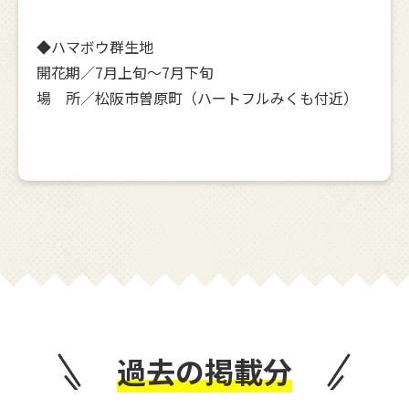
◆ハマボウ群生地
開花期／7月上旬～7月下旬
場 所／松阪市曽原町（ハートフルみくも付近）
過去の掲載分