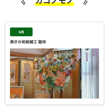
6月
壽ぎの和紙細工 龍祥