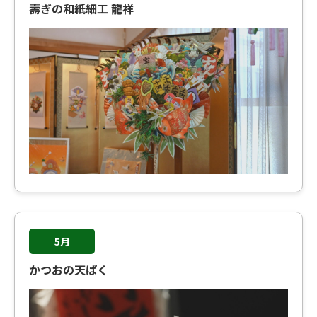
壽ぎの和紙細工 龍祥
5月
かつおの天ぱく