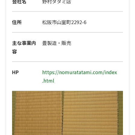
会社名
野村タタミ店
住所
松阪市山室町2292-6
主な事業内
畳製造・販売
容
HP
https://nomuratatami.com/index
.html