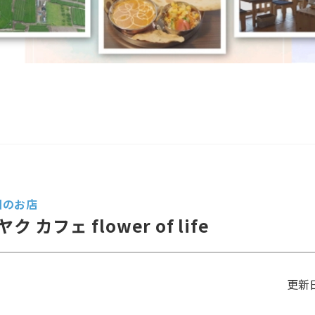
回のお店
ク カフェ flower of life
更新日