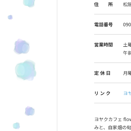
住 所
松阪
電話番号
090
営業時間
土
午前
定 休 日
月
リ ン ク
ヨヤ
ヨヤクカフェ fl
みと、自家畑の旬