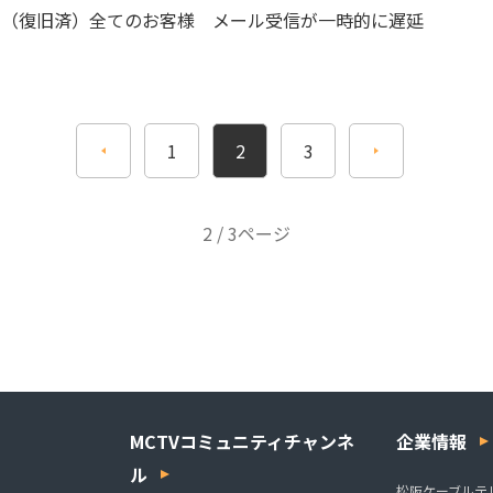
（復旧済）全てのお客様 メール受信が一時的に遅延
1
2
3
2 / 3ページ
MCTVコミュニティチャンネ
企業情報
ル
松阪ケーブルテ