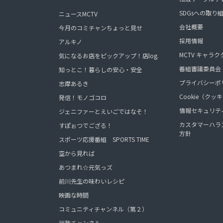
SDGsへの取り
ニュースMCTV
会社概要
今月のコミチャンちょっと見せ
採用情報
アルキノ
MCTV キャラク
気になるお店をピックアップ！店log.
番組審議委員会
知っとこ！暮らしの安心・安全
プライバシーポ
志摩あるき
Cookie（ク
発信！モノゴコロ
情報セキュリテ
ジェニファーとえいごではなそ！
カスタマーハラ
すぽぉつでござる！
方針
スポーツ応援番組 SPORTS TIME
空から見れば
あつまれ☆元気っズ
前川先生の味わいレシピ
映画な時間
コミュニティチャンネル（第２）
行政チャンネル