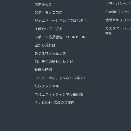
プライバシーポ
志摩あるき
Cookie（ク
発信！モノゴコロ
情報セキュリテ
ジェニファーとえいごではなそ！
カスタマーハラ
すぽぉつでござる！
方針
スポーツ応援番組 SPORTS TIME
空から見れば
あつまれ☆元気っズ
前川先生の味わいレシピ
映画な時間
コミュニティチャンネル（第２）
行政チャンネル
コミュニティチャンネル番組表
テレビCM・広告のご案内