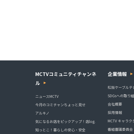
MCTVコミュニティチャンネ
企業情報
ル
松阪ケーブルテ
SDGsへの取り
ニュースMCTV
会社概要
今月のコミチャンちょっと見せ
採用情報
アルキノ
MCTV キャラク
気になるお店をピックアップ！店log.
番組審議委員会
知っとこ！暮らしの安心・安全