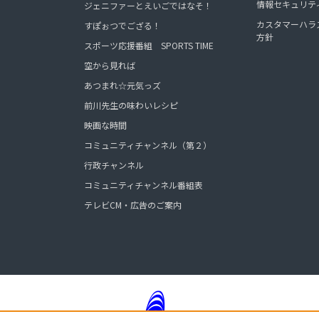
情報セキュリテ
ジェニファーとえいごではなそ！
カスタマーハラ
すぽぉつでござる！
方針
スポーツ応援番組 SPORTS TIME
空から見れば
あつまれ☆元気っズ
前川先生の味わいレシピ
映画な時間
コミュニティチャンネル（第２）
行政チャンネル
コミュニティチャンネル番組表
テレビCM・広告のご案内