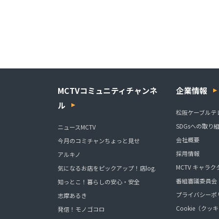
MCTVコミュニティチャンネ
企業情報
ル
松阪ケーブルテ
SDGsへの取り
ニュースMCTV
会社概要
今月のコミチャンちょっと見せ
採用情報
アルキノ
MCTV キャラク
気になるお店をピックアップ！店log.
番組審議委員会
知っとこ！暮らしの安心・安全
プライバシーポ
志摩あるき
Cookie（ク
発信！モノゴコロ