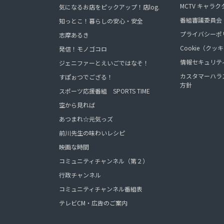
MCTV キャラク
気になるお店をピックアップ！店log.
番組審議委員会
知っとこ！暮らしの安心・安全
プライバシーポ
志摩あるき
Cookie（ク
発信！モノゴコロ
情報セキュリテ
ジェニファーとえいごではなそ！
カスタマーハラ
すぽぉつでござる！
方針
スポーツ応援番組 SPORTS TIME
空から見れば
あつまれ☆元気っズ
前川先生の味わいレシピ
映画な時間
コミュニティチャンネル（第２）
行政チャンネル
コミュニティチャンネル番組表
テレビCM・広告のご案内