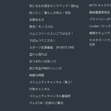
MCTV キャラク
気になるお店をピックアップ！店log.
番組審議委員会
知っとこ！暮らしの安心・安全
プライバシーポ
志摩あるき
Cookie（ク
発信！モノゴコロ
情報セキュリテ
ジェニファーとえいごではなそ！
カスタマーハラ
すぽぉつでござる！
方針
スポーツ応援番組 SPORTS TIME
空から見れば
あつまれ☆元気っズ
前川先生の味わいレシピ
映画な時間
コミュニティチャンネル（第２）
行政チャンネル
コミュニティチャンネル番組表
テレビCM・広告のご案内