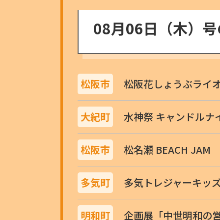
08月06日（木）
松阪市
松阪花しょうぶライ
大紀町
水神祭 キャンドルナ
松阪市
松名瀬 BEACH JAM
多気町
多気トレジャーキッ
明和町
企画展「中世明和の