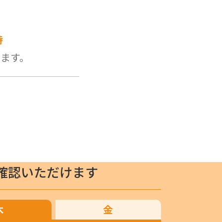
時
します。
確認いただけます
木
金