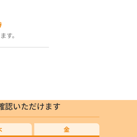
時
します。
確認いただけます
木
金