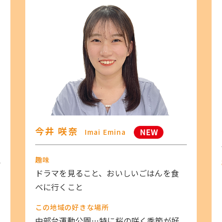
今井 咲奈
Imai Emina
趣味
ドラマを見ること、おいしいごはんを食
べに行くこと
く
この地域の好きな場所
中部台運動公園…特に桜の咲く季節が好