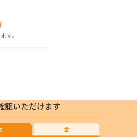
時
します。
確認いただけます
木
金