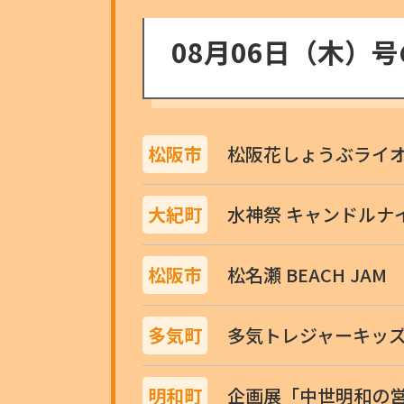
08月06日（木）
松阪市
松阪花しょうぶライ
大紀町
水神祭 キャンドルナ
松阪市
松名瀬 BEACH JAM
多気町
多気トレジャーキッ
明和町
企画展「中世明和の