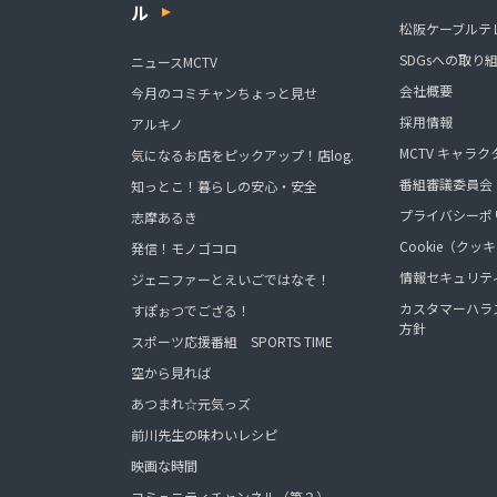
ル
松阪ケーブルテ
SDGsへの取り
ニュースMCTV
会社概要
今月のコミチャンちょっと見せ
採用情報
アルキノ
MCTV キャラク
気になるお店をピックアップ！店log.
番組審議委員会
知っとこ！暮らしの安心・安全
プライバシーポ
志摩あるき
Cookie（ク
発信！モノゴコロ
情報セキュリテ
ジェニファーとえいごではなそ！
カスタマーハラ
すぽぉつでござる！
方針
スポーツ応援番組 SPORTS TIME
空から見れば
あつまれ☆元気っズ
前川先生の味わいレシピ
映画な時間
コミュニティチャンネル（第２）