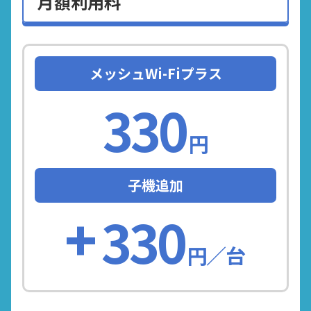
月額利用料
メッシュWi-Fiプラス
330
円
子機追加
330
円／台