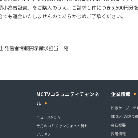
小為替証書」をご購入のうえ、ご請求１件につき5,500円分
合でも返金いたしませんのであらかじめご了承ください。
社 発信者情報開示請求担当 宛
MCTVコミュニティチャンネ
企業情報
ル
松阪ケーブルテ
SDGsへの取り
ニュースMCTV
会社概要
今月のコミチャンちょっと見せ
採用情報
アルキノ