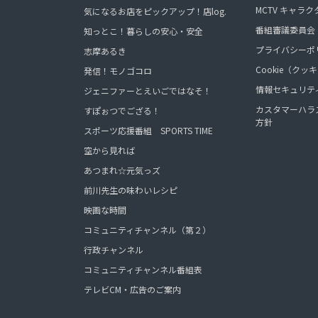
MCTV キャラク
気になるお店をピックアップ！店log.
番組審議委員会
知っとこ！暮らしの安心・安全
プライバシーポ
志摩あるき
Cookie（ク
発信！モノゴコロ
情報セキュリテ
ジェニファーとえいごではなそ！
カスタマーハラ
すぽぉつでござる！
方針
スポーツ応援番組 SPORTS TIME
空から見れば
あつまれ☆元気っズ
前川先生の味わいレシピ
映画な時間
コミュニティチャンネル（第２）
行政チャンネル
コミュニティチャンネル番組表
テレビCM・広告のご案内